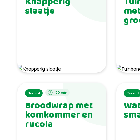
Knapperig
Tui
slaatje
met
gro
20 min
Recept
Recept
Broodwrap met
Wat
komkommer en
sma
rucola