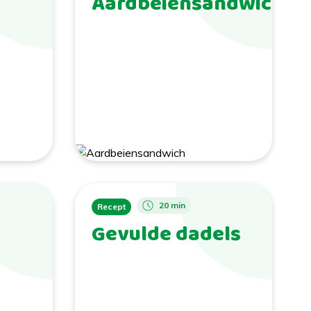
Aardbeiensandwich
20 min
Recept
Gevulde dadels