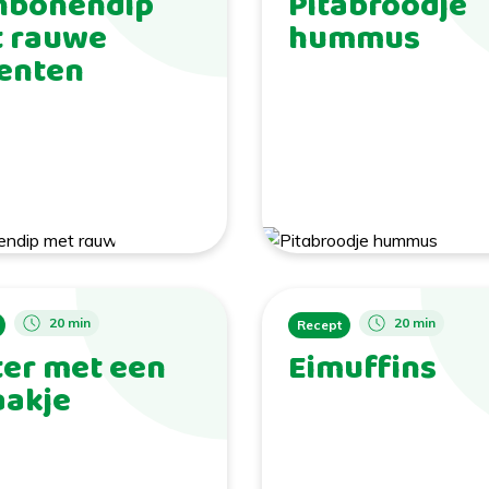
nbonendip
Pitabroodje
 rauwe
hummus
enten
20 min
20 min
Recept
er met een
Eimuffins
akje