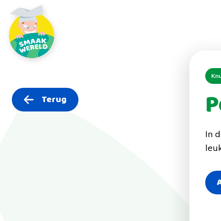
Knu
P
Terug
In 
leu